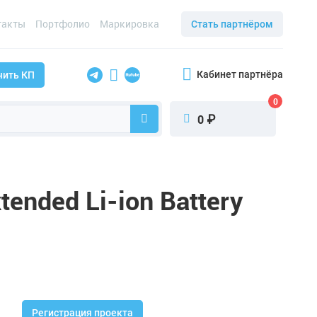
такты
Портфолио
Маркировка
Стать партнёром
Кабинет партнёра
чить КП
0
₽
0
nded Li-ion Battery
Регистрация проекта