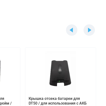
для
Крышка отсека батареи для
дюйм /
DT50 / для использования c АКБ