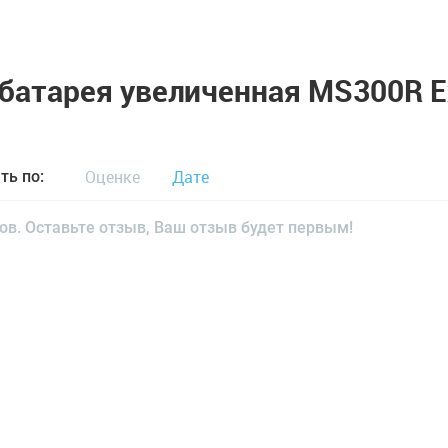
атарея увеличенная MS300R Ex
Оценке
Дате
ть по:
ов. Оставьте отзыв, Ваш отзыв будет первым!