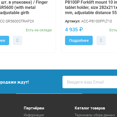
 шт. в упаковке) / Finger
P8100P Forklift mount 10 i
 SR5600 (with metal
tablet holder, size 282x211
adjustable girth
mm, adjustable distance 
CC-SR5600STRAP2X
ACC-P8100PFLT10
Артикул:
4 935
₽
Есть на складе
Есть
нее
Подробнее
спродажи ждут!
Партнёрам
Каталог товаров
Информация
Терминалы сбора данных