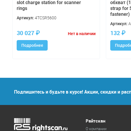
slot charge station for scanner
обхват (1
rings
strap for
fastener) 
4TCSR5600
Артикул:
A
Артикул:
30 027
₽
132
₽
и
Нет в наличии
Подробнее
Подроб
Подпишитесь и будьте в курсе! Акции, скидки и ра
Райтскан
О компании