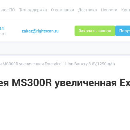
ьное ПО
Техподдержка
О компании
Доставка
Новости
Кон
14
zakaz@rightscan.ru
Заказать звонок
Полу
н-пт
 MS300R увеличенная Extended Li-ion Battery 3.8V,1250mAh
я MS300R увеличенная Exte