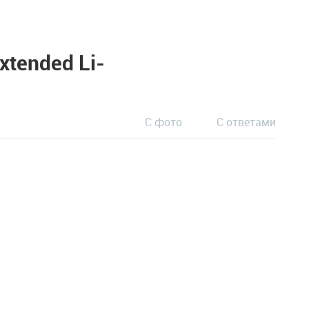
tended Li-
С фото
С ответами