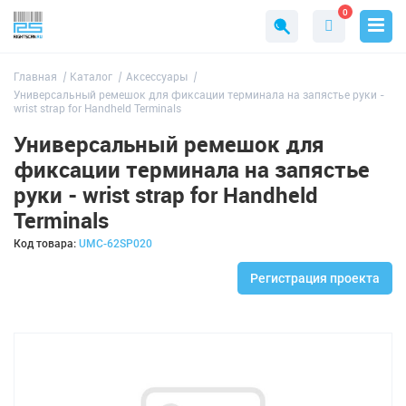
0
Главная
Каталог
Аксессуары
Универсальный ремешок для фиксации терминала на запястье руки -
wrist strap for Handheld Terminals
Универсальный ремешок для
фиксации терминала на запястье
руки - wrist strap for Handheld
Terminals
Код товара:
UMC-62SP020
Регистрация проекта