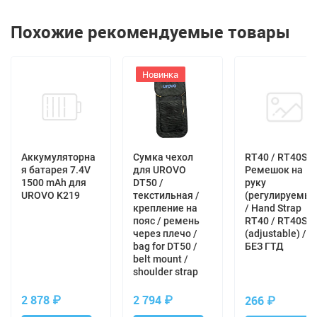
фиксации терминала на запястье руки -
wrist strap for Handheld Terminals
Похожие рекомендуемые товары
Отзывы с оценкой
Новинка
0 отзывов
100%
0 отзывов
80%
0 отзывов
60%
0 отзывов
40%
Аккумуляторна
Сумка чехол
RT40 / RT40S
0 отзывов
20%
я батарея 7.4V
для UROVO
Ремешок на
1500 mAh для
DT50 /
руку
UROVO K219
текстильная /
(регулируемый
крепление на
/ Hand Strap
Оставить отзыв
пояс / ремень
RT40 / RT40S
через плечо /
(adjustable) /
bag for DT50 /
БЕЗ ГТД
Дате
Сортировать по:
belt mount /
shoulder strap
Нет отзывов. Оставьте отзыв, Ваш отзыв будет
2 878
₽
2 794
₽
266
₽
первым!