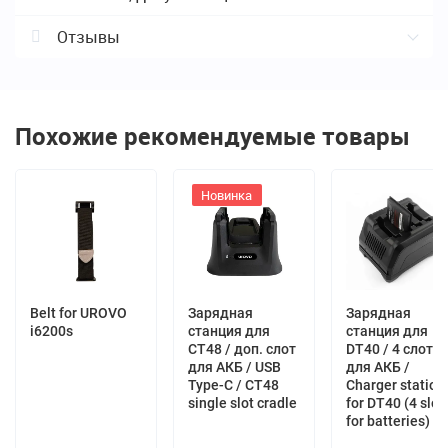
Описание
Отзывы
Адаптер питания для зарядки — это универсальное зарядное
Отзывы о Адаптер питания для
устройство, которое подходит для большинства ТСД
.
DT50,DT50D,DT50P,DT50H,DT50G,RT40 /
совместим кабелем ACC-USB-TYC-01
Похожие рекомендуемые товары
Отзывы с оценкой
Новинка
0 отзывов
100%
0 отзывов
80%
0 отзывов
60%
0 отзывов
40%
Belt for UROVO
Зарядная
Зарядная
0 отзывов
20%
i6200s
станция для
станция для
CT48 / доп. слот
DT40 / 4 слота
для АКБ / USB
для АКБ /
Type-C / CT48
Сharger station
Оставить отзыв
single slot cradle
for DT40 (4 slot
for batteries)
Дате
Сортировать по: