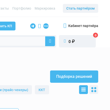
такты
Портфолио
Маркировка
Стать партнёром
Кабинет партнёра
чить КП
0
₽
0
Подборка решений
 (прайс-чекеры)
ККТ