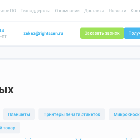
ьное ПО
Техподдержка
О компании
Доставка
Новости
Кон
14
zakaz@rightscan.ru
Заказать звонок
Полу
н-пт
ных
Планшеты
Принтеры печати этикеток
Микрокиоски
й товар