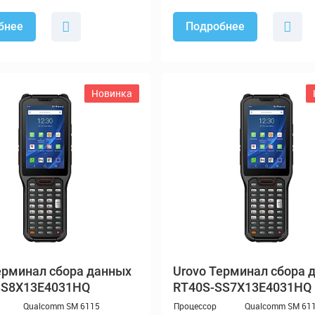
бнее
Подробнее
Новинка
рминал сбора данных
Терминал сбора 
SS8X13E4031HQ
RT40S-SS7X13E4031HQ