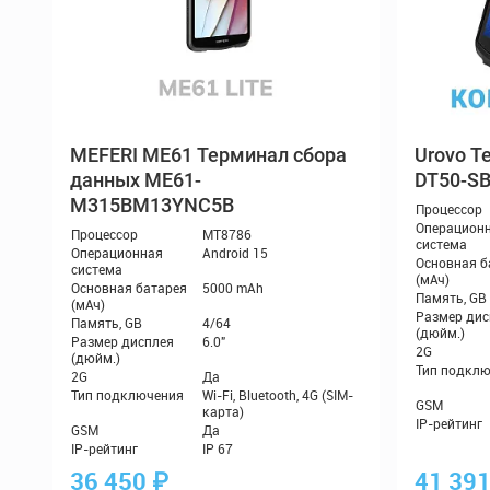
MEFERI ME61 Терминал сбора
Те
данных ME61-
DT50-S
M315BM13YNC5B
36 450
₽
41 39