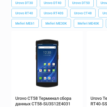
CT58 Терминал сбора
Те
данных CT58-SU3S12E4031
RT40-S