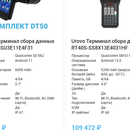
рминал сбора данных
Терминал сбора 
BSU3E11E4F31
RT40S-SS8X13E4031HF
1
₽
109 472
₽