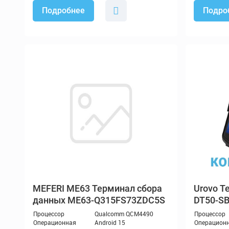
Подробнее
Подро
MEFERI ME63 Терминал сбора
Те
данных ME63-Q315FS73ZDC5S
DT50-S