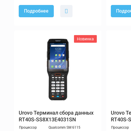
Подробнее
Подро
Новинка
Терминал сбора данных
Те
RT40S-SS8X13E4031SN
RT40S-