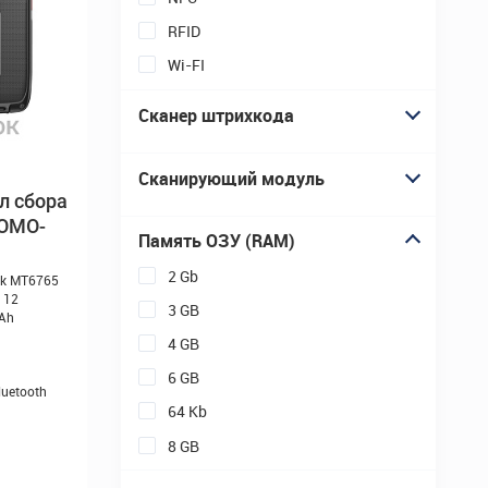
л сбора
OMO-