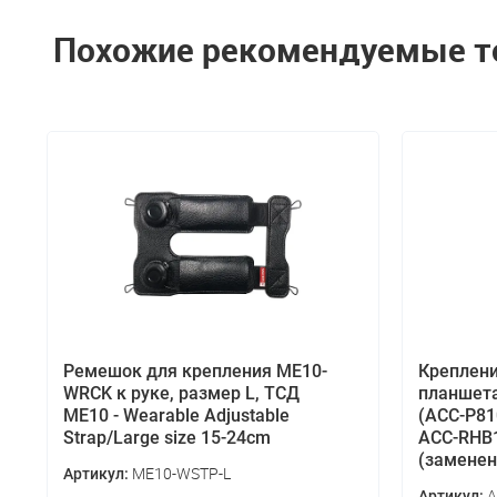
Похожие рекомендуемые 
Ремешок для крепления ME10-
Креплени
WRCK к руке, размер L, ТСД
планшета 
ME10 - Wearable Adjustable
(ACC-P81
Strap/Large size 15-24cm
ACC-RHB1
(заменен
ME10-WSTP-L
Артикул:
A
Артикул: