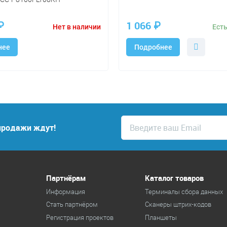
₽
1 066
₽
Нет в наличии
Есть
нее
Подробнее
спродажи ждут!
Партнёрам
Каталог товаров
Информация
Терминалы сбора данных
Стать партнёром
Cканеры штрих-кодов
Регистрация проектов
Планшеты