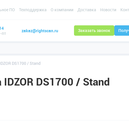
ьное ПО
Техподдержка
О компании
Доставка
Новости
Кон
14
zakaz@rightscan.ru
Заказать звонок
Полу
н-пт
IDZOR DS1700 / Stand
 IDZOR DS1700 / Stand