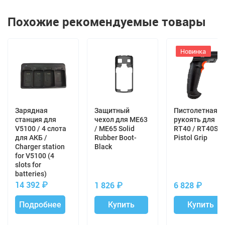
1,8 4/64 (3 года)
Похожие рекомендуемые товары
Отзывы с оценкой
0 отзывов
100%
Новинка
0 отзывов
80%
0 отзывов
60%
0 отзывов
40%
0 отзывов
20%
Зарядная
Защитный
Пистолетная
станция для
чехол для ME63
рукоять для
V5100 / 4 слота
/ ME65 Solid
RT40 / RT40S
Оставить отзыв
для АКБ /
Rubber Boot-
Pistol Grip
Сharger station
Black
for V5100 (4
Дате
Сортировать по:
slots for
batteries)
14 392
₽
1 826
₽
6 828
₽
Нет отзывов. Оставьте отзыв, Ваш отзыв будет
первым!
Подробнее
Купить
Купить