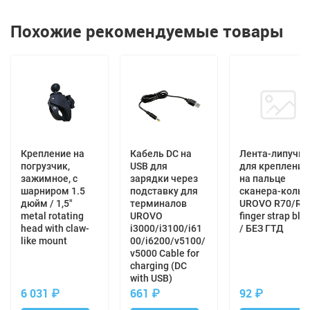
слот для сканера кольцо / зарядка через
кабель USB или адаптер питания / 1-slot
Похожие рекомендуемые товары
charger station
Отзывы с оценкой
0 отзывов
100%
0 отзывов
80%
0 отзывов
60%
Крепление на
Кабель DC на
Лента-липучка
0 отзывов
40%
погрузчик,
USB для
для крепления
0 отзывов
зажимное, с
зарядки через
на пальце
20%
шарниром 1.5
подставку для
сканера-кольц
дюйм / 1,5"
терминалов
UROVO R70/R7
metal rotating
UROVO
finger strap bla
Оставить отзыв
head with claw-
i3000/i3100/i61
/ БЕЗ ГТД
like mount
00/i6200/v5100/
v5000 Cable for
Дате
Сортировать по:
charging (DC
with USB)
6 031
₽
661
₽
92
₽
Нет отзывов. Оставьте отзыв, Ваш отзыв будет