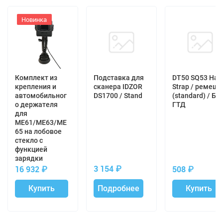
Отзывы с оценкой
Новинка
0 отзывов
100%
0 отзывов
80%
0 отзывов
60%
0 отзывов
40%
Комплект из
Подставка для
DT50 SQ53 Han
0 отзывов
20%
крепления и
сканера IDZOR
Strap / ремешо
автомобильног
DS1700 / Stand
(standard) / БЕ
о держателя
ГТД
для
Оставить отзыв
ME61/ME63/ME
65 на лобовое
стекло с
Дате
Сортировать по:
функцией
зарядки
3 154
₽
16 932
₽
508
₽
Нет отзывов. Оставьте отзыв, Ваш отзыв будет
первым!
Купить
Подробнее
Купить