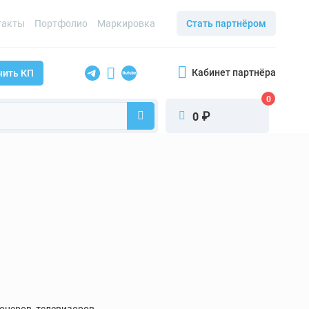
такты
Портфолио
Маркировка
Стать партнёром
Кабинет партнёра
чить КП
0
₽
0
онеров, телевизоров,