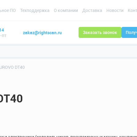
ьное ПО
Техподдержка
О компании
Доставка
Новости
Кон
14
zakaz@rightscan.ru
Заказать звонок
Полу
н-пт
и UROVO DT40
DT40
ки и электроники (холодильников, посудомоечных машин, кондици