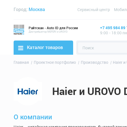
Город:
Москва
Сервисный центр
Мобил
+7 495 984 89 
Райтскан - Auto ID для России
Дистрибьютор MEFERI и UROVO
9:00 - 18:00 п
Каталог товаров
Главная
Проектное портфолио
Производство
Haier 
Haier и UROVO 
О компании
Haier – китайская компания производитель бытовой техни