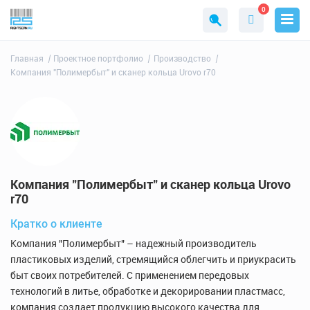
0
Главная
Проектное портфолио
Производство
Компания "Полимербыт" и сканер кольца Urovo r70
Компания "Полимербыт" и сканер кольца Urovo
r70
Кратко о клиенте
Компания "Полимербыт" – надежный производитель
пластиковых изделий, стремящийся облегчить и приукрасить
быт своих потребителей. С применением передовых
технологий в литье, обработке и декорировании пластмасс,
компания создает продукцию высокого качества для