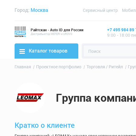
Город:
Москва
Сервисный центр
Мобил
+7 495 984 89 
Райтскан - Auto ID для России
Дистрибьютор MEFERI и UROVO
9:00 - 18:00 п
Каталог товаров
Главная
Проектное портфолио
Торговля / Ритейл
Гру
Группа компан
Кратко о клиенте
Группа компаний «LEOMAX» начала свое успешное развитие 