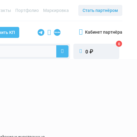
такты
Портфолио
Маркировка
Стать партнёром
Кабинет партнёра
чить КП
0
₽
0
сийские и иностранные