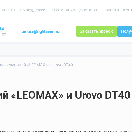
ьное ПО
Техподдержка
О компании
Доставка
Новости
Кон
14
zakaz@rightscan.ru
Заказать звонок
Полу
н-пт
ппа компаний «LEOMAX» и Urovo DT40
ий «LEOMAX» и Urovo DT40
летом 2009 года с создания компании EuroSHOP. В 2014 году рос