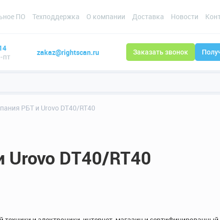
ьное ПО
Техподдержка
О компании
Доставка
Новости
Кон
14
zakaz@rightscan.ru
Заказать звонок
Полу
н-пт
пания РБТ и Urovo DT40/RT40
и Urovo DT40/RT40
й техники и электроники, интернет-магазин и сертифицированный 