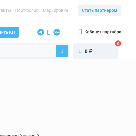
такты
Портфолио
Маркировка
Стать партнёром
Кабинет партнёра
чить КП
0
₽
0
сервисный центр. В