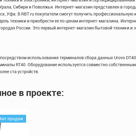
 Урала, Сибири и Поволжья. Интернет-магазин представлен в горо
мск, Уфа. В RBT.ru покупатели смогут получить профессиональную 
ль техники и приобрести ее по ценам интернет-магазина. Интерн
5 городах России. Это первый интернет-магазин бытовой техники и
посредством использования терминалов сбора данных Urovo DT40.
иналы RT40. Оборудование используется совместно собственны
лее ста устройств.
ное в проекте:
Хит продаж