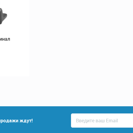
инал
спродажи ждут!