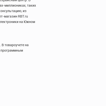
дах-миллиониках, таких
консультацию, из
ет-магазин RBT.ru
 электроники на Южном
 В товароучете на
м программным