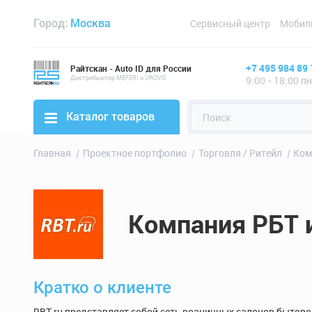
Город:
Москва
Сервисный центр
Мобил
+7 495 984 89 
Райтскан - Auto ID для России
Дистрибьютор MEFERI и UROVO
9:00 - 18:00 п
Каталог товаров
Главная
Проектное портфолио
Торговля / Ритейл
Ком
Компания РБТ 
Кратко о клиенте
RBT.ru представляет собой сеть розничных салонов бытово